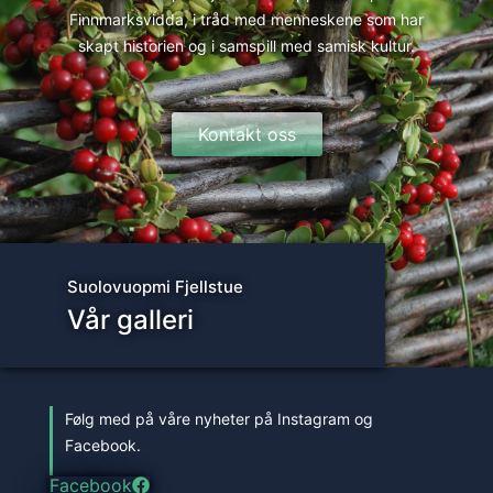
Finnmarksvidda, i tråd med menneskene som har
skapt historien og i samspill med samisk kultur.
Kontakt oss
Suolovuopmi Fjellstue
Vår galleri
Følg med på våre nyheter på Instagram og
Facebook.
Facebook