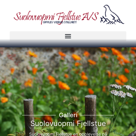
Galleri
Suolovuopmi Fjellstue
Suolovuopmi Fjellstue en opplevelse på